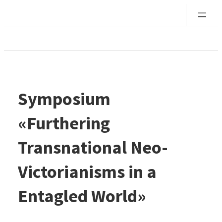
Saltar
al
contenido
Symposium
«Furthering
Transnational Neo-
Victorianisms in a
Entagled World»